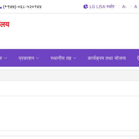
(+९७७)-०६८-५२०१४४
LG LISA स्कोर
A-
A
यालय
रु
प्रकाशन
स्थानीय तह
कार्यक्रम तथा योजना