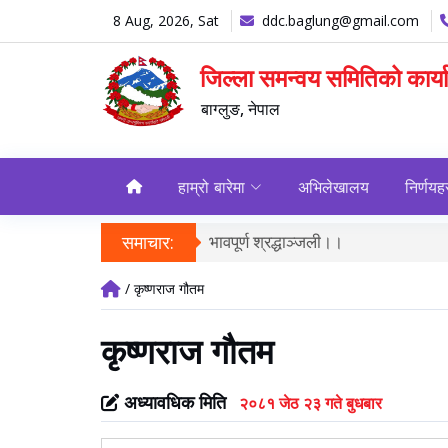
8 Aug, 2026, Sat
ddc.baglung@gmail.com
जिल्ला समन्वय समितिको कार्
बाग्लुङ, नेपाल
हाम्रो बारेमा
अभिलेखालय
निर्णयह
समाचार:
भावपूर्ण श्रद्धाञ्जली।।
/ कृष्णराज गौतम
कृष्णराज गौतम
अध्यावधिक मिति
२०८१ जेठ २३ गते बुधबार