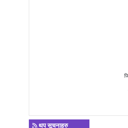
ज
थप सूचनाहरु