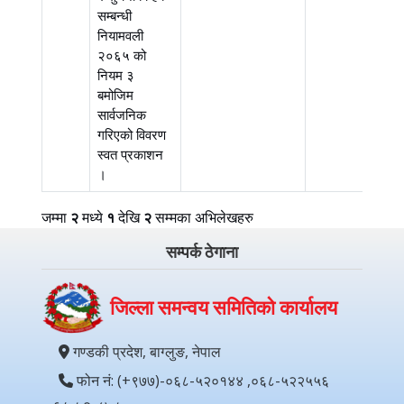
सम्बन्धी
नियामवली
२०६५ को
नियम ३
बमोजिम
सार्वजनिक
गरिएको विवरण
स्वत प्रकाशन
।
जम्मा
२
मध्ये
१
देखि
२
सम्मका अभिलेखहरु
सम्पर्क ठेगाना
जिल्ला समन्वय समितिको कार्यालय
गण्डकी प्रदेश, बाग्लुङ, नेपाल
फोन नं: (+९७७)-०६८-५२०१४४ ,०६८-५२२५५६