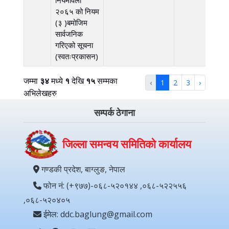
२०६५ को नियम
(३ )बमोजिम
सार्वजनिक
गरिएको सूचना
(स्वतःप्रकासन)
जम्मा
३४
मध्ये
१
देखि
१५
सम्मका
‹
1
2
3
›
अभिलेखहरु
सम्पर्क ठेगाना
जिल्ला समन्वय समितिको कार्यालय
गण्डकी प्रदेश, बाग्लुङ, नेपाल
फोन नं: (+९७७)-०६८-५२०१४४ ,०६८-५२२५५६
,०६८-५२०४०५
ईमेल: ddc.baglung@gmail.com