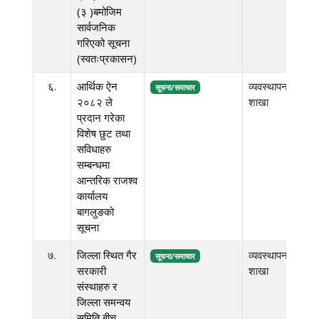
(३ )बमोजिम
सार्वजनिक
गरिएको सूचना
(स्वतःप्रकासन)
६.
आर्थिक ऐन
व्यवस्थापन
१.
सूचना/समाचार
२०८२ ले
शाखा
एम.
प्रदान गरेका
विशेष छुट तथा
सविधाहरु
सम्बन्धमा
आन्तरिक राजश्व
कार्यालय
बागलुङको
सूचना
७.
जिल्ला स्थित गैर
व्यवस्थापन
२.
सूचना/समाचार
सरकारी
शाखा
एम.
संस्थाहरु र
जिल्ला समन्वय
समिति बीच