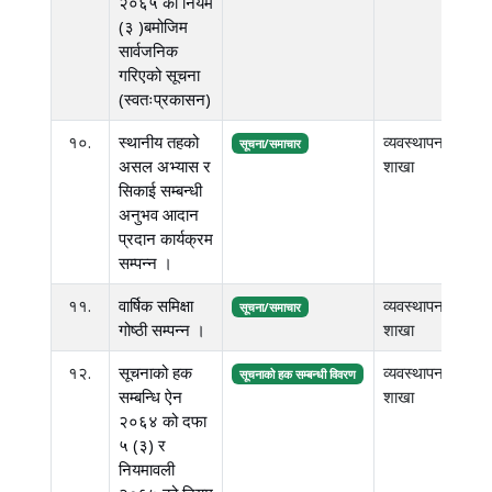
२०६५ को नियम
(३ )बमोजिम
सार्वजनिक
गरिएको सूचना
(स्वतःप्रकासन)
१०.
स्थानीय तहको
व्यवस्थापन
५.
सूचना/समाचार
असल अभ्यास र
शाखा
एम.
सिकाई सम्बन्धी
अनुभव आदान
प्रदान कार्यक्रम
सम्पन्न ।
११.
वार्षिक समिक्षा
व्यवस्थापन
७.
सूचना/समाचार
गोष्ठी सम्पन्न ।
शाखा
एम.
१२.
सूचनाको हक
व्यवस्थापन
३.
सूचनाको हक सम्बन्धी विवरण
सम्बन्धि ऐन
शाखा
एम.
२०६४ को दफा
५ (३) र
नियमावली