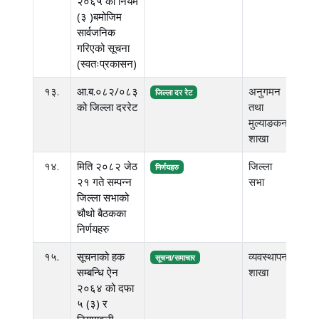
२०६५ को नियम
(३ )बमोजिम
सार्वजनिक
गरिएको सूचना
(स्वतःप्रकासन)
१३.
आ.ब.०८२/०८३
अनुगमन
४.
जिल्ला दर रेट
को जिल्ला दररेट
तथा
एम.
मुल्याङकन
शाखा
१४.
मिति २०८२ जेठ
जिल्ला
३९६
निर्णयहरु
२१ गते सम्पन्न
सभा
के.
जिल्ला सभाको
चौथो बैठकका
निर्णयहरु
१५.
सूचनाको हक
व्यवस्थापन
३.
सूचना/समाचार
सम्बन्धि ऐन
शाखा
एम.
२०६४ को दफा
५ (३) र
नियमावली