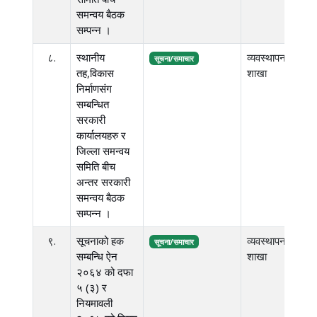
समन्वय बैठक
सम्पन्न ।
८.
स्थानीय
व्यवस्थापन
५.
सूचना/समाचार
तह,विकास
शाखा
एम.
निर्माणसंग
सम्बन्धित
सरकारी
कार्यालयहरु र
जिल्ला समन्वय
समिति बीच
अन्तर सरकारी
समन्वय बैठक
सम्पन्न ।
९.
सूचनाको हक
व्यवस्थापन
३.
सूचना/समाचार
सम्बन्धि ऐन
शाखा
एम.
२०६४ को दफा
५ (३) र
नियमावली