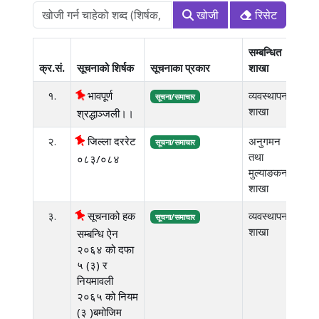
खोजी
रिसेट
सम्बन्धित
फाई
क्र.सं.
सूचनाको शिर्षक
सूचनाका प्रकार
शाखा
साई
१.
भावपूर्ण
व्यवस्थापन
२१०
सूचना/समाचार
शाखा
के.
श्रद्धाञ्जली।।
२.
जिल्ला दररेट
अनुगमन
७.
सूचना/समाचार
तथा
एम.
०८३/०८४
मुल्याङकन
शाखा
३.
सूचनाको हक
व्यवस्थापन
३.
सूचना/समाचार
शाखा
एम.
सम्बन्धि ऐन
२०६४ को दफा
५ (३) र
नियमावली
२०६५ को नियम
(३ )बमोजिम